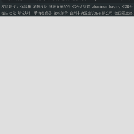
友情链接：
保险箱
消防设备
林德叉车配件
铝合金锻造
aluminum forging
铝锻件
械自动化
蜗轮蜗杆
手动卷膜器
轮毂轴承
台州丰功温室设备有限公司
德国霍兰德(