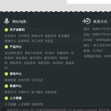
网站地图：
联系方式：
电话：0086-576-875
关于佳家利
传真：0086-576-87
企业简介
公司理念
荣誉证书
加盟支持
售后服务
E-mail： webmaster@
视频中心
品质保证
员工风采
专卖店
地址： 浙江省玉环
产品中心
邮编：317602
佳洁商务系列
酒店大堂系列
3C系列
舒雅系列
佳
免费服务热线：40005
典系列
瑞金系列
嘉宝系列
嘉宝Ⅱ系列
瑞祥系
列
博锐系列
佳锐系列
瑞星系列
360系列
鼎盛系
列
资讯中心
媒体报道
业内行情
公司动态
客服中心
荣誉证书
下载中心
客户服务
在线咨询
人力资源
人才战略
人才招聘
毛遂自荐
版权所有 © 2013 浙江佳家利保险箱制造有限公司 All rights reserved 浙ICP备